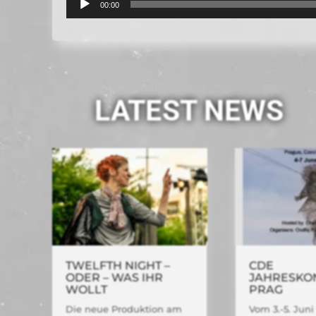
00:00
Player
LATEST NEWS
TWELFTH NIGHT –
CDE
ODER – WAS IHR
JAHRESKO
WOLLT
PRAG
Die neue Produktion am
Vom 3.-5. Juni