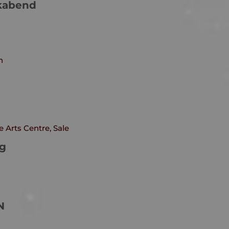
ikabend
n
Arts Centre, Sale
ng
N