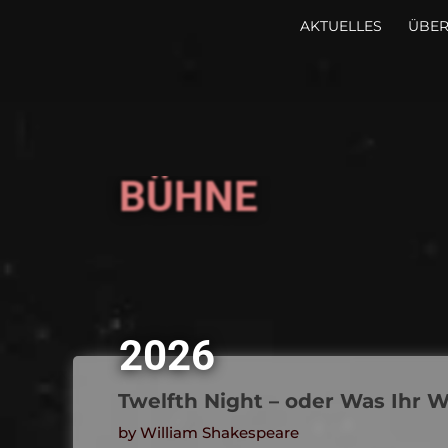
AKTUELLES
ÜBER
BÜHNE
2026
Twelfth Night – oder Was Ihr W
by William Shakespeare