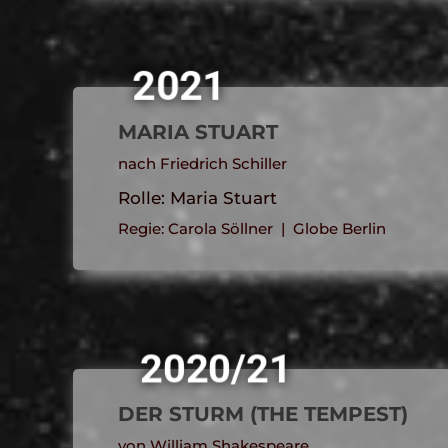
2021
MARIA STUART
nach Friedrich Schiller
Rolle: Maria Stuart
Regie: Carola Söllner | Globe Berlin
2020/21
DER STURM (THE TEMPEST)
von William Shakespeare