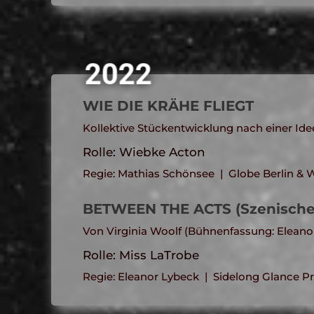
2022
WIE DIE KR
ÄHE FLIEGT
Kollektive Stückentwicklung nach einer Id
Rolle: Wiebke Acton
Regie: Mathias Sch
önsee
| Globe Berlin & 
BETWEEN THE ACTS (Szenische
Von Virginia Woolf (Bühnenfassung: Eleano
Rolle: Miss LaTrobe
Regie: Eleanor Lybeck | Sidelong Glance P